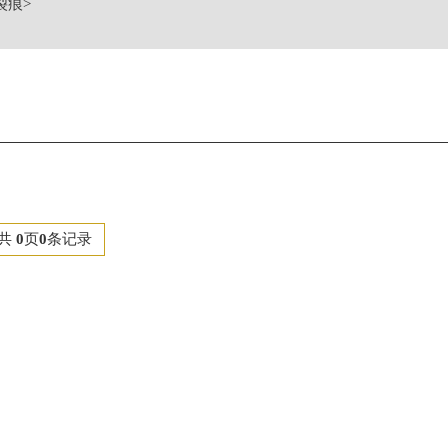
裂痕
>
贸易中心大厦南塔写字楼15层07室（需提前预约）
国际中心A塔7层704室亨得利售后服务中心（需提前预约）
5号世界贸易中心大厦南塔15层1507室亨得利售后服务中心（需提前预
共
0
页
0
条记录