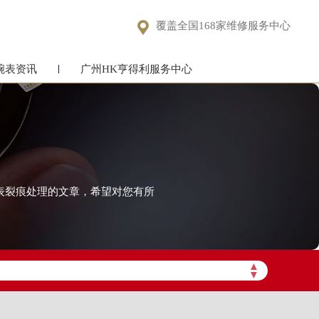

覆盖全国168家维修服务中心
腕表资讯
广州HK亨得利服务中心
手表裂痕处理的文章，希望对您有所
！
▲
▼