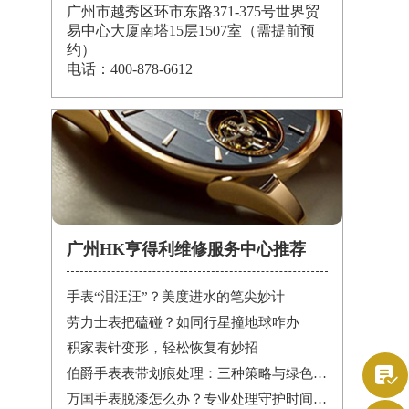
广州市越秀区环市东路371-375号世界贸
易中心大厦南塔15层1507室（需提前预
约）
电话：400-878-6612
广州HK亨得利维修服务中心推荐
手表“泪汪汪”？美度进水的笔尖妙计
劳力士表把磕碰？如同行星撞地球咋办
积家表针变形，轻松恢复有妙招

伯爵手表表带划痕处理：三种策略与绿色陪伴
万国手表脱漆怎么办？专业处理守护时间之美