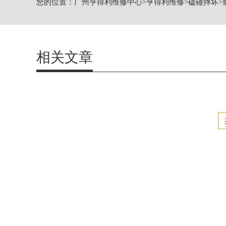
您的位置：
广州亨得利维修中心
>
亨得利维修
>
磕碰摔坏
>
广州市越秀区环市东路371-375号世界
广东省广州市天河区天河路230号万菱汇
广东省广州市越秀区环市东路371-37
节假日正常营业！
相关文章