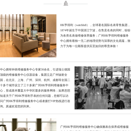
HK亨得利（watchhdl），全球著名国际名表零售集团，
1874年诞生于中国浙江宁波，在售卖名表的同时，纷纷
为各类名表做维修保养服务；广州HK亨得利维修服务
中心拥有着独一无二的地理优势与深厚的文化底蕴，致
力于为每一位顾客提供宾至如归的尊贵体验！
中心拥有钟表维修服务中心专家30余名，引进瑞士德国
顶级的维修服务中心仪器设备，集团立足广州辐射全
国，在北京、上海、广州、深圳、杭州、成都等全国二
十多个城市设立了三十多家广州HK亨得利维修服务中
心，形成基本覆盖大中华区最多的服务网络；如果您想
知道关于广州HK亨得利手表的任何问题，您都可以访
问广州HK亨得利维修服务中心或者拨打VIP热线进行咨
询。真诚欢迎您的到来。
广州HK亨得利维修服务中心确保腕表在保养或维修服