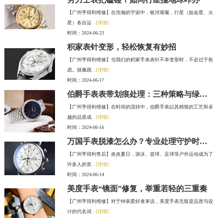
【广州亨得利维修】在浩瀚的宇宙中，银河璀璨，行星（如金星、火
星）各自运
...[详情]
时间：2024-06-23
积家表针变形，轻松恢复有妙招
【广州亨得利维修】当我们的积家手表表针不幸变形时，不必过于焦
虑。就像跳
...[详情]
时间：2024-06-17
伯爵手表表带划痕处理：三种策略与绿色陪伴
【广州亨得利维修】在时间的流转中，伯爵手表以其精致的工艺和卓
越的品质成
...[详情]
时间：2024-06-16
万国手表脱漆怎么办？专业处理守护时间之美
【广州亨得利售后】炎炎夏日，游泳、篮球、足球等户外运动成为了
许多人的首
...[详情]
时间：2024-06-14
美度手表“镜面”修复，举重若轻的三重奏
【广州亨得利维修】对于钟表爱好者来说，美度手表无疑是品质与设
计的代名词
...[详情]