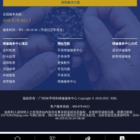
获取解决方案
全国服务热线：
400-878-6612
服务时间：早9：00-19:30（节假日正常营业）
维修服务中心项目
网站导航
维修服务中心方式
走时检测
手表维修服务中心
进店维修服务
防水处理
手表保养
邮寄维修服务
故障检查
更换配件
洗油保养
常见问题
外观修复
手表资讯
表带服务
维修服务中心
版权所有：广州HK亨得利维修服务中心 Copyright © 2018-2032
XML
客户服务热线：400-878-6612
如权利人或知情人士发现本站内容存在事实错误或涉及版权、名誉权等侵权问题，请通过邮箱：
2557628530@qq.com 与我们联系，我们将在收到通知后立即依法处理。当前页面信息更新时间：2026-
06-16T10:50:24+08:00
