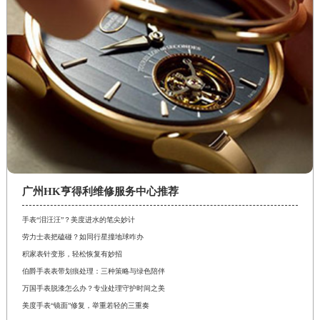
广州HK亨得利维修服务中心推荐
手表“泪汪汪”？美度进水的笔尖妙计
劳力士表把磕碰？如同行星撞地球咋办
积家表针变形，轻松恢复有妙招
伯爵手表表带划痕处理：三种策略与绿色陪伴
万国手表脱漆怎么办？专业处理守护时间之美
美度手表“镜面”修复，举重若轻的三重奏