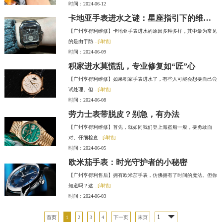
时间：2024-06-12
卡地亚手表进水之谜：星座指引下的维修之旅
【广州亨得利维修】卡地亚手表进水的原因多种多样，其中最为常见
的是由于防
...[详情]
时间：2024-06-09
积家进水莫慌乱，专业修复如“匠”心
【广州亨得利维修】如果积家手表进水了，有些人可能会想要自己尝
试处理。但
...[详情]
时间：2024-06-08
劳力士表带脱皮？别急，有办法
【广州亨得利维修】首先，就如同我们登上海盗船一般，要勇敢面
对。仔细检查
...[详情]
时间：2024-06-05
欧米茄手表：时光守护者的小秘密
【广州亨得利售后】拥有欧米茄手表，仿佛拥有了时间的魔法。但你
知道吗？这
...[详情]
时间：2024-06-03
首页
1
2
3
4
下一页
末页