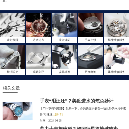
靠。
走时故障
进水进灰
磕碰摔坏
手表生锈
配件维修服务
检测鉴定
镶钻刻字
误差标准
更换电池
其他维修服务
相关文章
手表“泪汪汪”？美度进水的笔尖妙计
【广州亨得利维修】想象一下，你的美度手表在一场意外的淋浴中变
得“泪汪汪
...[详情]
时间：2024-06-25
劳力士表把磕碰？如同行星撞地球咋办