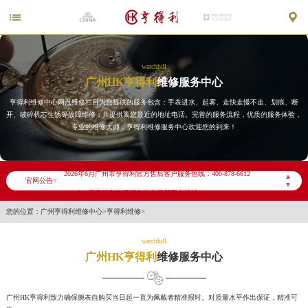


watchhdl
广州HK亨得利
维修服务中心
亨得利维修中心网点维修栏目为您提供的服务包含：手表进水、起雾、走快走慢不走、划痕、断
开、破碎机芯生锈等故障维修，并提供离您最近的地址电话。完善的服务流程，优质的服务体验，
专业的维修大师，亨得利维修服务中心欢迎您的到来！
2026年6月亨得利广州市售后服务网络优化升级公告
2026年6月广州市亨得利官方售后客户服务热线：400-878-6612
▲
官网公告>
▼
2026年6月亨得利售后服务中心最新网点地址：
您的位置：
广州亨得利维修中心
>
亨得利维修
>
广州市天河区天河路230号万菱汇国际中心写字楼A塔7层704室（需提前预约）
广州市越秀区环市东路371-375号世界贸易中心大厦南塔写字楼15层07室（需提前预约）
watchhdl
广东省广州市天河区天河路230号万菱汇国际中心A塔7层704室亨得利售后服务中心（需提前预约）
广州HK亨得利
维修服务中心
广东省广州市越秀区环市东路371-375号世界贸易中心大厦南塔15层1507室亨得利售后服务中心（需提前预约）
节假日正常营业！
广州HK亨得利致力确保腕表自购买当日起一直为佩戴者精准报时。对质量水平作出保证，精准可