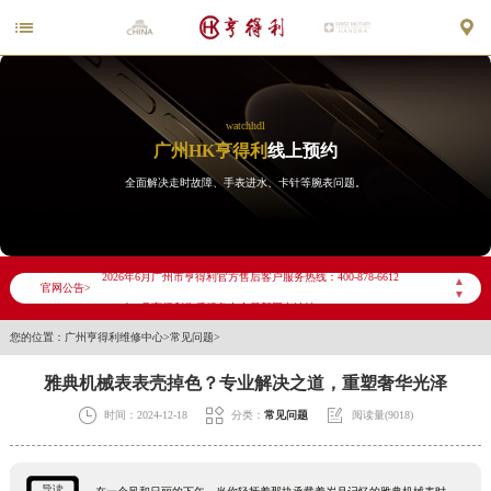


watchhdl
广州HK亨得利
线上预约
全面解决走时故障、手表进水、卡针等腕表问题。
2026年6月亨得利广州市售后服务网络优化升级公告
2026年6月广州市亨得利官方售后客户服务热线：400-878-6612
▲
官网公告>
▼
2026年6月亨得利售后服务中心最新网点地址：
您的位置：
广州亨得利维修中心
>
常见问题
>
广州市天河区天河路230号万菱汇国际中心写字楼A塔7层704室（需提前预约）
广州市越秀区环市东路371-375号世界贸易中心大厦南塔写字楼15层07室（需提前预约）
雅典机械表表壳掉色？专业解决之道，重塑奢华光泽
广东省广州市天河区天河路230号万菱汇国际中心A塔7层704室亨得利售后服务中心（需提前预约）



时间：2024-12-18
分类：
常见问题
阅读量(9018)
广东省广州市越秀区环市东路371-375号世界贸易中心大厦南塔15层1507室亨得利售后服务中心（需提前预约）
节假日正常营业！
导读