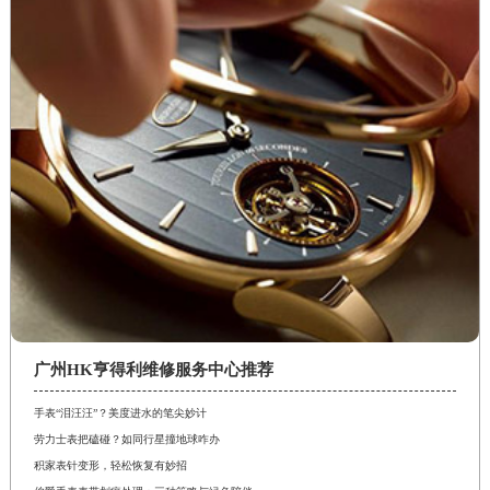
广州HK亨得利维修服务中心推荐
手表“泪汪汪”？美度进水的笔尖妙计
劳力士表把磕碰？如同行星撞地球咋办
积家表针变形，轻松恢复有妙招