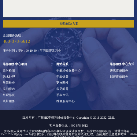
获取解决方案
全国服务热线：
400-878-6612
服务时间：早9：00-19:30（节假日正常营业）
维修服务中心项目
网站导航
维修服务中心方式
走时检测
手表维修服务中心
进店维修服务
防水处理
手表保养
邮寄维修服务
故障检查
更换配件
洗油保养
常见问题
外观修复
手表资讯
表带服务
维修服务中心
版权所有：广州HK亨得利维修服务中心 Copyright © 2018-2032
XML
客户服务热线：400-878-6612
如权利人或知情人士发现本站内容存在事实错误或涉及版权、名誉权等侵权问题，请通过邮箱：
2557628530@qq.com 与我们联系，我们将在收到通知后立即依法处理。当前页面信息更新时间：2026-