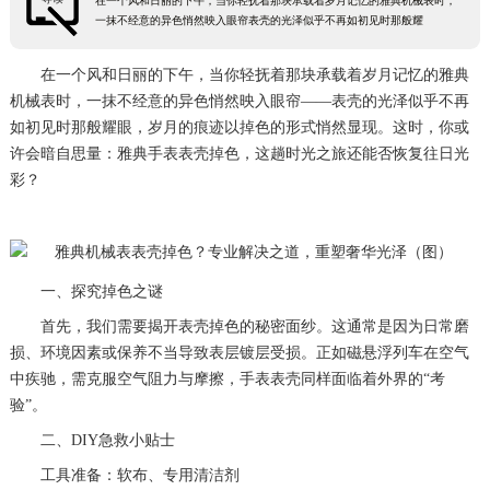
在一个风和日丽的下午，当你轻抚着那块承载着岁月记忆的雅典机械表时，
一抹不经意的异色悄然映入眼帘表壳的光泽似乎不再如初见时那般耀
在一个风和日丽的下午，当你轻抚着那块承载着岁月记忆的雅典
机械表时，一抹不经意的异色悄然映入眼帘——表壳的光泽似乎不再
如初见时那般耀眼，岁月的痕迹以掉色的形式悄然显现。这时，你或
许会暗自思量：雅典手表表壳掉色，这趟时光之旅还能否恢复往日光
彩？
一、探究掉色之谜
首先，我们需要揭开表壳掉色的秘密面纱。这通常是因为日常磨
损、环境因素或保养不当导致表层镀层受损。正如磁悬浮列车在空气
中疾驰，需克服空气阻力与摩擦，手表表壳同样面临着外界的“考
验”。
二、DIY急救小贴士
工具准备：软布、专用清洁剂