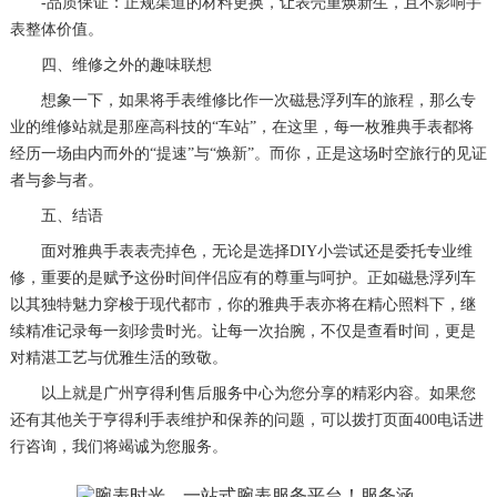
-品质保证：正规渠道的材料更换，让表壳重焕新生，且不影响手
表整体价值。
四、维修之外的趣味联想
想象一下，如果将手表维修比作一次磁悬浮列车的旅程，那么专
业的维修站就是那座高科技的“车站”，在这里，每一枚雅典手表都将
经历一场由内而外的“提速”与“焕新”。而你，正是这场时空旅行的见证
者与参与者。
五、结语
面对雅典手表表壳掉色，无论是选择DIY小尝试还是委托专业维
修，重要的是赋予这份时间伴侣应有的尊重与呵护。正如磁悬浮列车
以其独特魅力穿梭于现代都市，你的雅典手表亦将在精心照料下，继
续精准记录每一刻珍贵时光。让每一次抬腕，不仅是查看时间，更是
对精湛工艺与优雅生活的致敬。
以上就是
广州亨得利售后服务中心
为您分享的精彩内容。如果您
还有其他关于亨得利手表维护和保养的问题，可以拨打页面400电话进
行咨询，我们将竭诚为您服务。