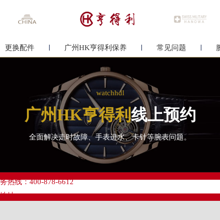
更换配件
广州HK亨得利保养
常见问题
watchhdl
广州HK亨得利
线上预约
全面解决走时故障、手表进水、卡针等腕表问题。
优化升级公告
线：400-878-6612
点地址：
心写字楼A塔7层704室（需提前预约）