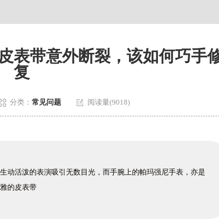
贸易中心大厦南塔写字楼15层07室（需提前预约）
国际中心A塔7层704室亨得利售后服务中心（需提前预约）
5号世界贸易中心大厦南塔15层1507室亨得利售后服务中心（需提前预
皮表带意外断裂，该如何巧手
复


分类：
常见问题
阅读量(9018)
其生动活泼的表演吸引无数目光，而手腕上的帕玛强尼手表，亦是
优雅的皮表带