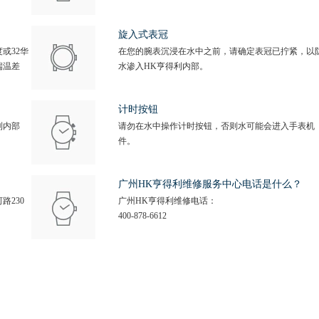
旋入式表冠
或32华
在您的腕表沉浸在水中之前，请确定表冠已拧紧，以
端温差
水渗入HK亨得利内部。
计时按钮
利内部
请勿在水中操作计时按钮，否则水可能会进入手表机
件。
广州HK亨得利维修服务中心电话是什么？
路230
广州HK亨得利维修电话：
400-878-6612