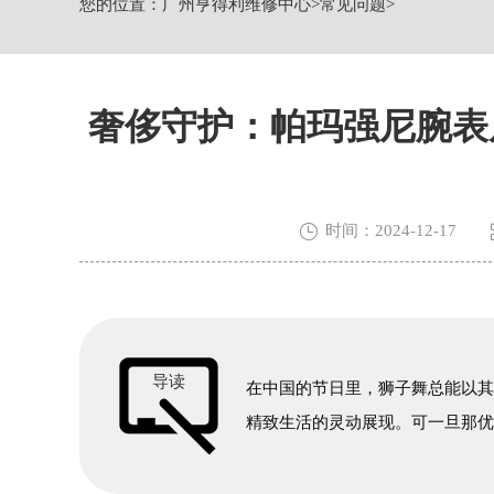
您的位置：
广州亨得利维修中心
>
常见问题
>
广州市越秀区环市东路371-375号世界
广东省广州市天河区天河路230号万菱汇
广东省广州市越秀区环市东路371-37
节假日正常营业！
奢侈守护：帕玛强尼腕表

时间：2024-12-17
导读
在中国的节日里，狮子舞总能以
精致生活的灵动展现。可一旦那