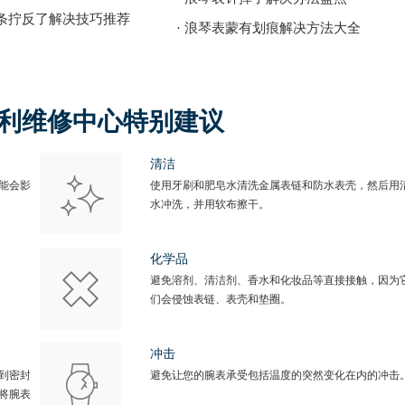
发条拧反了解决技巧推荐
· 浪琴表蒙有划痕解决方法大全
得利维修中心特别建议
清洁
能会影
使用牙刷和肥皂水清洗金属表链和防水表壳，然后用
水冲洗，并用软布擦干。
化学品
避免溶剂、清洁剂、香水和化妆品等直接接触，因为
们会侵蚀表链、表壳和垫圈。
冲击
到密封
避免让您的腕表承受包括温度的突然变化在内的冲击
将腕表