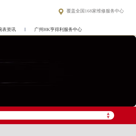

覆盖全国168家维修服务中心
腕表资讯
广州HK亨得利服务中心
▲
▼