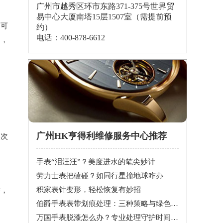
广州市越秀区环市东路371-375号世界贸
易中心大厦南塔15层1507室（需提前预
。可
约）
电话：400-878-6612
题，
广州HK亨得利维修服务中心推荐
某次
手表“泪汪汪”？美度进水的笔尖妙计
劳力士表把磕碰？如同行星撞地球咋办
积家表针变形，轻松恢复有妙招
替，
伯爵手表表带划痕处理：三种策略与绿色陪伴
万国手表脱漆怎么办？专业处理守护时间之美