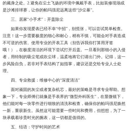
的藏身之处。2.避免在尘土飞扬的环境中佩戴手表，比如装修现场或
是沙滩排球赛，让你的帕玛强尼远离这些“沙尘暴”。
三、居家“小手术”：开盖除尘
如果你发现爱表已经不幸“中招”，别慌张，可以尝试简单检查。
注意！这一步需要极度的细心和耐心，稍有不慎，可能会对手表造成
不可逆的伤害。使用专业的开表工具（别告诉我你打算用牙签
哦！），在极度清洁的环境下尝试打开后盖。一旦看到那细小的入侵
者，用特制的吸尘笔或吹尘球，温柔地将它们请出门外。记得，这一
步风险自负，若非对手表结构了如指掌，建议还是交给专业人士处
理。
四、专业救援：维修中心的“深度清洁”
面对顽固的灰尘或者复杂机芯，最好的策略是寻求专业帮助。想
象一下，专业师傅们就像是手表界的“微型外科医生”，在显微镜下，
他们能对每一块零件进行细致的清洗和检查，确保你的帕玛强尼焕然
一新，重获新生。虽然这可能需要一些时间和费用，但想想，为了一
块承载着珍贵时光的腕表，这一切都是值得的。
五、结语：守护时间的艺术