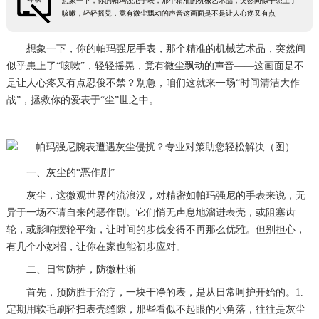
想象一下，你的帕玛强尼手表，那个精准的机械艺术品，突然间似乎患上了
咳嗽，轻轻摇晃，竟有微尘飘动的声音这画面是不是让人心疼又有点
想象一下，你的帕玛强尼手表，那个精准的机械艺术品，突然间
似乎患上了“咳嗽”，轻轻摇晃，竟有微尘飘动的声音——这画面是不
是让人心疼又有点忍俊不禁？别急，咱们这就来一场“时间清洁大作
战”，拯救你的爱表于“尘”世之中。
一、灰尘的“恶作剧”
灰尘，这微观世界的流浪汉，对精密如帕玛强尼的手表来说，无
异于一场不请自来的恶作剧。它们悄无声息地溜进表壳，或阻塞齿
轮，或影响摆轮平衡，让时间的步伐变得不再那么优雅。但别担心，
有几个小妙招，让你在家也能初步应对。
二、日常防护，防微杜渐
首先，预防胜于治疗，一块干净的表，是从日常呵护开始的。1.
定期用软毛刷轻扫表壳缝隙，那些看似不起眼的小角落，往往是灰尘