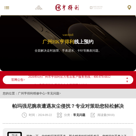


watchhdl
广州HK亨得利
线上预约
全面解决走时故障、手表进水、卡针等腕表问题。
2026年6月亨得利广州市售后服务网络优化升级公告
2026年6月广州市亨得利官方售后客户服务热线：400-878-6612
▲
官网公告>
▼
2026年6月亨得利售后服务中心最新网点地址：
您的位置：
广州亨得利维修中心
>
常见问题
>
广州市天河区天河路230号万菱汇国际中心写字楼A塔7层704室（需提前预约）
广州市越秀区环市东路371-375号世界贸易中心大厦南塔写字楼15层07室（需提前预约）
帕玛强尼腕表遭遇灰尘侵扰？专业对策助您轻松解决
广东省广州市天河区天河路230号万菱汇国际中心A塔7层704室亨得利售后服务中心（需提前预约）



时间：2024-09-22
分类：
常见问题
阅读量(9018)
广东省广州市越秀区环市东路371-375号世界贸易中心大厦南塔15层1507室亨得利售后服务中心（需提前预约）
节假日正常营业！
导读