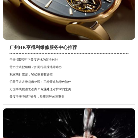
广州HK亨得利维修服务中心推荐
手表“泪汪汪”？美度进水的笔尖妙计
劳力士表把磕碰？如同行星撞地球咋办
积家表针变形，轻松恢复有妙招
伯爵手表表带划痕处理：三种策略与绿色陪伴
万国手表脱漆怎么办？专业处理守护时间之美
美度手表“镜面”修复，举重若轻的三重奏