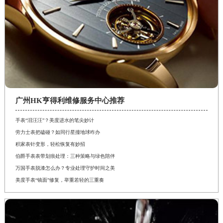
广州HK亨得利维修服务中心推荐
手表“泪汪汪”？美度进水的笔尖妙计
劳力士表把磕碰？如同行星撞地球咋办
积家表针变形，轻松恢复有妙招
伯爵手表表带划痕处理：三种策略与绿色陪伴
万国手表脱漆怎么办？专业处理守护时间之美
美度手表“镜面”修复，举重若轻的三重奏