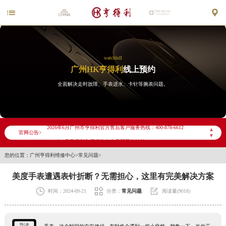


watchhdl
广州HK亨得利
线上预约
全面解决走时故障、手表进水、卡针等腕表问题。
2026年6月亨得利广州市售后服务网络优化升级公告
2026年6月广州市亨得利官方售后客户服务热线：400-878-6612
▲
官网公告>
▼
2026年6月亨得利售后服务中心最新网点地址：
您的位置：
广州亨得利维修中心
>
常见问题
>
广州市天河区天河路230号万菱汇国际中心写字楼A塔7层704室（需提前预约）
广州市越秀区环市东路371-375号世界贸易中心大厦南塔写字楼15层07室（需提前预约）
美度手表遭遇表针折断？无需担心，这里有完美解决方案
广东省广州市天河区天河路230号万菱汇国际中心A塔7层704室亨得利售后服务中心（需提前预约）



时间：2024-09-21
分类：
常见问题
阅读量(9018)
广东省广州市越秀区环市东路371-375号世界贸易中心大厦南塔15层1507室亨得利售后服务中心（需提前预约）
节假日正常营业！
导读