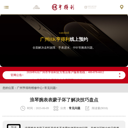


watchhdl
广州HK亨得利
线上预约
全面解决走时故障、手表进水、卡针等腕表问题。
2026年6月亨得利广州市售后服务网络优化升级公告
2026年6月广州市亨得利官方售后客户服务热线：400-878-6612
▲
官网公告>
▼
2026年6月亨得利售后服务中心最新网点地址：
您的位置：
广州亨得利维修中心
>
常见问题
>
广州市天河区天河路230号万菱汇国际中心写字楼A塔7层704室（需提前预约）
广州市越秀区环市东路371-375号世界贸易中心大厦南塔写字楼15层07室（需提前预约）
浪琴腕表表蒙子坏了解决技巧盘点
广东省广州市天河区天河路230号万菱汇国际中心A塔7层704室亨得利售后服务中心（需提前预约）



时间：2025-06-09
分类：
常见问题
阅读量(9018)
广东省广州市越秀区环市东路371-375号世界贸易中心大厦南塔15层1507室亨得利售后服务中心（需提前预约）
节假日正常营业！
导读