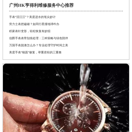
广州HK亨得利维修服务中心推荐
手表“泪汪汪”？美度进水的笔尖妙计
劳力士表把磕碰？如同行星撞地球咋办
积家表针变形，轻松恢复有妙招
伯爵手表表带划痕处理：三种策略与绿色陪伴
万国手表脱漆怎么办？专业处理守护时间之美
美度手表“镜面”修复，举重若轻的三重奏