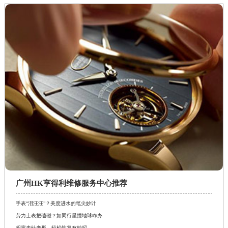
广州HK亨得利维修服务中心推荐
手表“泪汪汪”？美度进水的笔尖妙计
劳力士表把磕碰？如同行星撞地球咋办
积家表针变形，轻松恢复有妙招