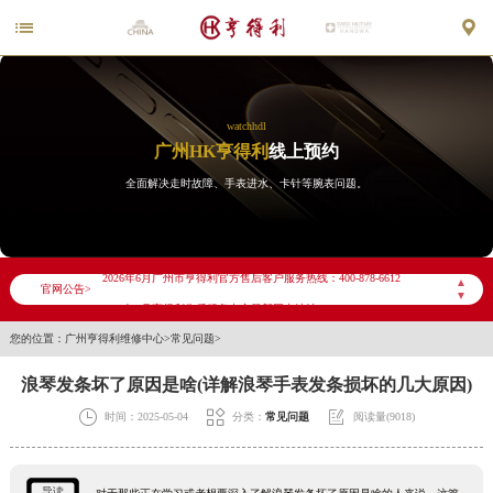


watchhdl
广州HK亨得利
线上预约
全面解决走时故障、手表进水、卡针等腕表问题。
2026年6月亨得利广州市售后服务网络优化升级公告
2026年6月广州市亨得利官方售后客户服务热线：400-878-6612
▲
官网公告>
▼
2026年6月亨得利售后服务中心最新网点地址：
您的位置：
广州亨得利维修中心
>
常见问题
>
广州市天河区天河路230号万菱汇国际中心写字楼A塔7层704室（需提前预约）
广州市越秀区环市东路371-375号世界贸易中心大厦南塔写字楼15层07室（需提前预约）
浪琴发条坏了原因是啥(详解浪琴手表发条损坏的几大原因)
广东省广州市天河区天河路230号万菱汇国际中心A塔7层704室亨得利售后服务中心（需提前预约）



时间：2025-05-04
分类：
常见问题
阅读量(9018)
广东省广州市越秀区环市东路371-375号世界贸易中心大厦南塔15层1507室亨得利售后服务中心（需提前预约）
节假日正常营业！
导读