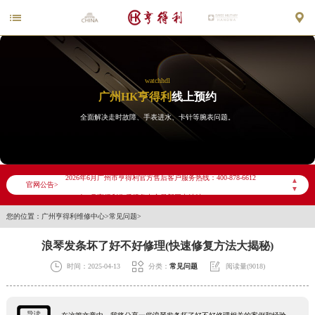


watchhdl
广州HK亨得利
线上预约
全面解决走时故障、手表进水、卡针等腕表问题。
2026年6月亨得利广州市售后服务网络优化升级公告
2026年6月广州市亨得利官方售后客户服务热线：400-878-6612
▲
官网公告>
▼
2026年6月亨得利售后服务中心最新网点地址：
您的位置：
广州亨得利维修中心
>
常见问题
>
广州市天河区天河路230号万菱汇国际中心写字楼A塔7层704室（需提前预约）
广州市越秀区环市东路371-375号世界贸易中心大厦南塔写字楼15层07室（需提前预约）
浪琴发条坏了好不好修理(快速修复方法大揭秘)
广东省广州市天河区天河路230号万菱汇国际中心A塔7层704室亨得利售后服务中心（需提前预约）



时间：2025-04-13
分类：
常见问题
阅读量(9018)
广东省广州市越秀区环市东路371-375号世界贸易中心大厦南塔15层1507室亨得利售后服务中心（需提前预约）
节假日正常营业！
导读