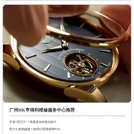
广州HK亨得利维修服务中心推荐
手表“泪汪汪”？美度进水的笔尖妙计
劳力士表把磕碰？如同行星撞地球咋办