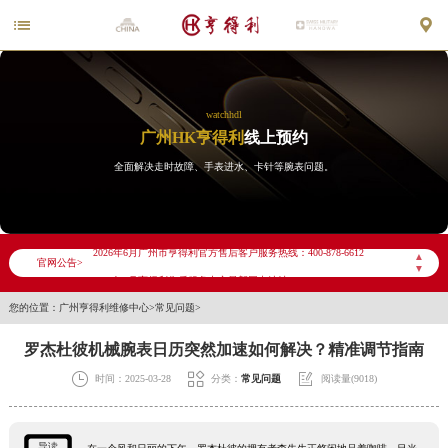


watchhdl
广州HK亨得利
线上预约
全面解决走时故障、手表进水、卡针等腕表问题。
2026年6月亨得利广州市售后服务网络优化升级公告
2026年6月广州市亨得利官方售后客户服务热线：400-878-6612
▲
官网公告>
▼
2026年6月亨得利售后服务中心最新网点地址：
您的位置：
广州亨得利维修中心
>
常见问题
>
广州市天河区天河路230号万菱汇国际中心写字楼A塔7层704室（需提前预约）
广州市越秀区环市东路371-375号世界贸易中心大厦南塔写字楼15层07室（需提前预约）
罗杰杜彼机械腕表日历突然加速如何解决？精准调节指南
广东省广州市天河区天河路230号万菱汇国际中心A塔7层704室亨得利售后服务中心（需提前预约）



时间：2025-03-28
分类：
常见问题
阅读量(9018)
广东省广州市越秀区环市东路371-375号世界贸易中心大厦南塔15层1507室亨得利售后服务中心（需提前预约）
节假日正常营业！
导读