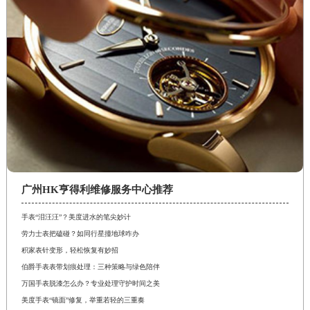
广州HK亨得利维修服务中心推荐
手表“泪汪汪”？美度进水的笔尖妙计
劳力士表把磕碰？如同行星撞地球咋办
积家表针变形，轻松恢复有妙招
伯爵手表表带划痕处理：三种策略与绿色陪伴
万国手表脱漆怎么办？专业处理守护时间之美
美度手表“镜面”修复，举重若轻的三重奏