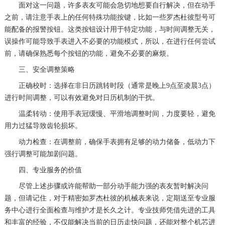
面对这一问题，许多表友可能会急切地想要自行解决，但在动手
之前，请注意手表上的任何特殊功能按键，比如一些罗杰杜彼型号可
能配备的报警按钮。这类按钮设计用于特定功能，与时间调整无关，
误操作可能导致手表进入不必要的功能模式，所以，在进行任何尝试
前，请确保熟悉每个按钮的功能，避免不必要的麻烦。
三、安全调整策略
正确校时：选择在非日历跳转时段（通常是晚上9点至凌晨3点）
进行时间调整，可以有效避免对日历机制的干扰。
温柔转动：使用手表冠缓慢、平滑地调整时间，力度要轻，避免
用力过猛导致齿轮损坏。
动力检查：在调整前，确保手表拥有足够的动力储备，低动力下
强行调整可能加剧问题。
四、专业服务的价值
尽管上述步骤或许能帮助一部分动手能力强的表友暂时解决问
题，但请记住，对于精密如罗杰杜彼的机械表来说，定期送至专业服
务中心进行全面检查与维护才是长久之计。专业技师凭借先进的工具
和丰富的经验，不仅能解决当前的日历走快问题，还能对整个机芯进