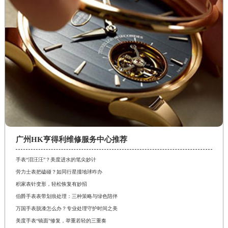
广州HK亨得利维修服务中心推荐
手表“泪汪汪”？美度进水的笔尖妙计
劳力士表把磕碰？如同行星撞地球咋办
积家表针变形，轻松恢复有妙招
伯爵手表表带划痕处理：三种策略与绿色陪伴
万国手表脱漆怎么办？专业处理守护时间之美
美度手表“镜面”修复，举重若轻的三重奏