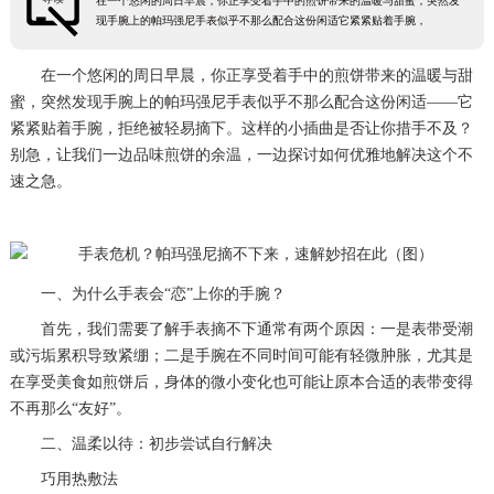
在一个悠闲的周日早晨，你正享受着手中的煎饼带来的温暖与甜蜜，突然发
现手腕上的帕玛强尼手表似乎不那么配合这份闲适它紧紧贴着手腕，
在一个悠闲的周日早晨，你正享受着手中的煎饼带来的温暖与甜
蜜，突然发现手腕上的帕玛强尼手表似乎不那么配合这份闲适——它
紧紧贴着手腕，拒绝被轻易摘下。这样的小插曲是否让你措手不及？
别急，让我们一边品味煎饼的余温，一边探讨如何优雅地解决这个不
速之急。
一、为什么手表会“恋”上你的手腕？
首先，我们需要了解手表摘不下通常有两个原因：一是表带受潮
或污垢累积导致紧绷；二是手腕在不同时间可能有轻微肿胀，尤其是
在享受美食如煎饼后，身体的微小变化也可能让原本合适的表带变得
不再那么“友好”。
二、温柔以待：初步尝试自行解决
巧用热敷法