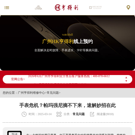


watchhdl
广州HK亨得利
线上预约
全面解决走时故障、手表进水、卡针等腕表问题。
2026年6月亨得利广州市售后服务网络优化升级公告
2026年6月广州市亨得利官方售后客户服务热线：400-878-6612
▲
官网公告>
▼
2026年6月亨得利售后服务中心最新网点地址：
您的位置：
广州亨得利维修中心
>
常见问题
>
广州市天河区天河路230号万菱汇国际中心写字楼A塔7层704室（需提前预约）
广州市越秀区环市东路371-375号世界贸易中心大厦南塔写字楼15层07室（需提前预约）
手表危机？帕玛强尼摘不下来，速解妙招在此
广东省广州市天河区天河路230号万菱汇国际中心A塔7层704室亨得利售后服务中心（需提前预约）



时间：2025-03-14
分类：
常见问题
阅读量(9018)
广东省广州市越秀区环市东路371-375号世界贸易中心大厦南塔15层1507室亨得利售后服务中心（需提前预约）
节假日正常营业！
导读