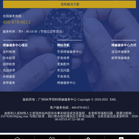
获取解决方案
全国服务热线：
400-878-6612
服务时间：早9：00-19:30（节假日正常营业）
维修服务中心项目
网站导航
维修服务中心方式
走时检测
手表维修服务中心
进店维修服务
防水处理
手表保养
邮寄维修服务
故障检查
更换配件
洗油保养
常见问题
外观修复
手表资讯
表带服务
维修服务中心
版权所有：广州HK亨得利维修服务中心 Copyright © 2018-2032
XML
客户服务热线：400-878-6612
如权利人或知情人士发现本站内容存在事实错误或涉及版权、名誉权等侵权问题，请通过邮箱：
2557628530@qq.com 与我们联系，我们将在收到通知后立即依法处理。当前页面信息更新时间：2026-
06-16T10:47:52+08:00