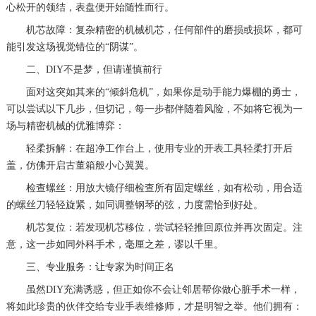
心松开的领结，表盘便开始随性而行。
机芯故障：复杂精密的机械机芯，任何部件的磨损或损坏，都可
能引发这场视觉错位的“阴谋”。
二、DIY不是梦，但请谨慎前行
面对这突如其来的“倾斜危机”，如果你是动手能力爆棚的勇士，
可以尝试以下几步，但切记，每一步都伴随着风险，不如将它视为一
场与精密机械的优雅博弈：
轻柔拆解：在超净工作台上，使用专业的开表工具轻柔打开后
盖，仿佛开启古董箱般小心翼翼。
检查螺丝：用放大镜仔细检查所有固定螺丝，如有松动，用合适
的螺丝刀轻轻旋紧，如同调整钢琴的弦，力度需恰到好处。
机芯复位：若发现机芯移位，尝试轻轻推回原位并再次固定。注
意，这一步如同外科手术，毫厘之差，谬以千里。
三、专业服务：让专家为时间正名
虽然DIY充满诱惑，但正如你不会让邻居帮你做心脏手术一样，
将如此珍贵的伙伴交给专业手表维修师，才是明智之举。他们拥有：