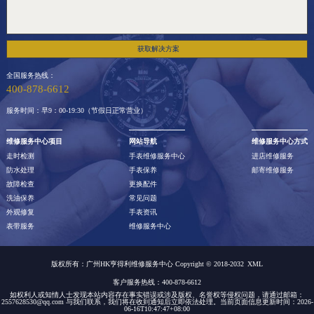
获取解决方案
全国服务热线：
400-878-6612
服务时间：早9：00-19:30（节假日正常营业）
维修服务中心项目
网站导航
维修服务中心方式
走时检测
手表维修服务中心
进店维修服务
防水处理
手表保养
邮寄维修服务
故障检查
更换配件
洗油保养
常见问题
外观修复
手表资讯
表带服务
维修服务中心
版权所有：广州HK亨得利维修服务中心 Copyright © 2018-2032
XML
客户服务热线：400-878-6612
如权利人或知情人士发现本站内容存在事实错误或涉及版权、名誉权等侵权问题，请通过邮箱：
2557628530@qq.com 与我们联系，我们将在收到通知后立即依法处理。当前页面信息更新时间：2026-
06-16T10:47:47+08:00