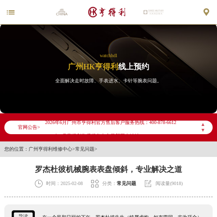


watchhdl
广州HK亨得利
线上预约
全面解决走时故障、手表进水、卡针等腕表问题。
2026年6月亨得利广州市售后服务网络优化升级公告
2026年6月广州市亨得利官方售后客户服务热线：400-878-6612
▲
官网公告>
▼
2026年6月亨得利售后服务中心最新网点地址：
您的位置：
广州亨得利维修中心
>
常见问题
>
广州市天河区天河路230号万菱汇国际中心写字楼A塔7层704室（需提前预约）
广州市越秀区环市东路371-375号世界贸易中心大厦南塔写字楼15层07室（需提前预约）
罗杰杜彼机械腕表表盘倾斜，专业解决之道
广东省广州市天河区天河路230号万菱汇国际中心A塔7层704室亨得利售后服务中心（需提前预约）



时间：2025-02-08
分类：
常见问题
阅读量(9018)
广东省广州市越秀区环市东路371-375号世界贸易中心大厦南塔15层1507室亨得利售后服务中心（需提前预约）
节假日正常营业！
导读