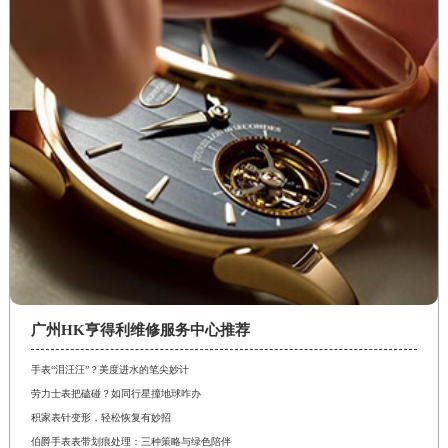
广州HK亨得利维修服务中心推荐
手表“泪汪汪”？美度进水的笔尖妙计
劳力士表把磕碰？如同行星撞地球咋办
积家表针变形，轻松恢复有妙招
伯爵手表表带划痕处理：三种策略与绿色陪伴