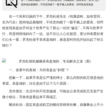
在一个风和日丽的下午，罗杰杜彼先生（纯属虚构，如有雷同，实为巧合）
悠闲地品着咖啡，不经意间瞄了一眼手腕上的爱表，却愕然发现表盘
在一个风和日丽的下午，罗杰杜彼先生（纯属虚构，如有雷同，
实为巧合）悠闲地品着咖啡，不经意间瞄了一眼手腕上的爱表，却愕
然发现表盘似乎对这个世界产生了那么一丝丝“偏见”，不再与世界平
行，而是悄悄地斜向了一边。这不仅让人心生疑惑，更让钟表爱好者
们心头一紧：罗杰杜彼手表表盘倾斜，难道是时间也开始玩起了特立
独行？
一、迷雾中的真相：为何表盘会“斜视”？
想象一下，如果手表是位严谨的绅士，那么内部的机芯便是他的
脊梁。表盘倾斜，往往是由于以下几个原因：
意外撞击：生活中的不经意磕碰，可能会让表壳或机芯支架产生
微小移位，导致表盘看起来不再端正。
螺丝松动：固定表盘或机芯的螺丝若稍有松懈，就像舞会上不小