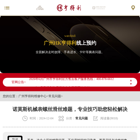


watchhdl
广州HK亨得利
线上预约
全面解决走时故障、手表进水、卡针等腕表问题。
2026年6月亨得利广州市售后服务网络优化升级公告
2026年6月广州市亨得利官方售后客户服务热线：400-878-6612
▲
官网公告>
▼
2026年6月亨得利售后服务中心最新网点地址：
您的位置：
广州亨得利维修中心
>
常见问题
>
广州市天河区天河路230号万菱汇国际中心写字楼A塔7层704室（需提前预约）
广州市越秀区环市东路371-375号世界贸易中心大厦南塔写字楼15层07室（需提前预约）
诺莫斯机械表螺丝滑丝难题，专业技巧助您轻松解决
广东省广州市天河区天河路230号万菱汇国际中心A塔7层704室亨得利售后服务中心（需提前预约）



时间：2024-12-04
分类：
常见问题
阅读量(9018)
广东省广州市越秀区环市东路371-375号世界贸易中心大厦南塔15层1507室亨得利售后服务中心（需提前预约）
节假日正常营业！
导读