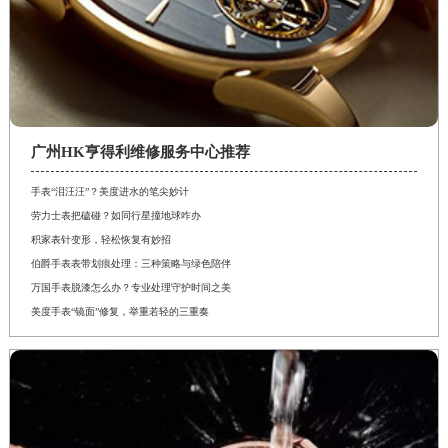
广州HK亨得利维修服务中心推荐
手表“泪汪汪”？美度进水的笔尖妙计
劳力士表把磕碰？如同行星撞地球咋办
积家表针变形，轻松恢复有妙招
伯爵手表表带划痕处理：三种策略与绿色陪伴
万国手表脱漆怎么办？专业处理守护时间之美
美度手表“镜面”修复，举重若轻的三重奏