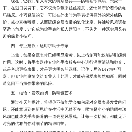
现在，让我们引入今天的特别嘉宾——防晒袖珍风扇。想象一
下，在烈日炎炎下，它不仅为你带来丝丝凉意，还悄然守护着你的帕
玛强尼。小巧轻便的它，可以在外出时为手表提供额外的紫外线防
护，减少直接曝晒，从而延缓金属表带的氧化速度。将袖珍风扇调整
至适当角度，让它成为你手表的私人遮阳伞，不失为一种既实用又有
趣的保养小技巧。
四、专业建议：适时求助于专家
当然，如果金属表带已经明显发黄，以上措施可能仅能起到缓解
作用。这时，将手表送往专业的手表服务中心进行深度清洁和抛光，
或是考虑更换表带，才是更为明智的选择。记住，尽管DIY精神可
嘉，但专业的事情交给专业人士处理，才能确保爱表焕然如新，同时
避免因不当操作带来的风险。
五、结语：爱表如初，防晒也艺术
通过今天的探讨，希望你不仅能学会如何应对金属表带发黄的问
题，还能意识到创新思维在生活中无处不在，哪怕是小小的防晒袖珍
风扇也能成为手表保养的一道亮丽风景线。让每一次抬腕，都能见证
时光的优雅与你对细节的精致呵护。