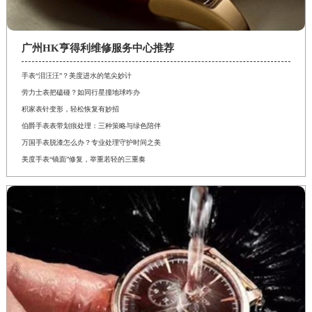
广州HK亨得利维修服务中心推荐
手表“泪汪汪”？美度进水的笔尖妙计
劳力士表把磕碰？如同行星撞地球咋办
积家表针变形，轻松恢复有妙招
伯爵手表表带划痕处理：三种策略与绿色陪伴
万国手表脱漆怎么办？专业处理守护时间之美
美度手表“镜面”修复，举重若轻的三重奏