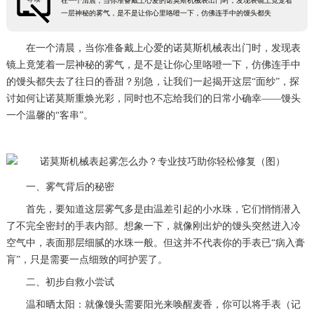
在一个清晨，当你准备戴上心爱的诺莫斯机械表出门时，发现表镜上竟笼着
一层神秘的雾气，是不是让你心里咯噔一下，仿佛连手中的馒头都失
在一个清晨，当你准备戴上心爱的诺莫斯机械表出门时，发现表
镜上竟笼着一层神秘的雾气，是不是让你心里咯噔一下，仿佛连手中
的馒头都失去了往日的香甜？别急，让我们一起揭开这层“面纱”，探
讨如何让诺莫斯重焕光彩，同时也不忘给我们的日常小确幸——馒头
一个温馨的“客串”。
一、雾气背后的秘密
首先，要知道这层雾气多是由温差引起的小水珠，它们悄悄潜入
了不完全密封的手表内部。想象一下，就像刚出炉的馒头突然进入冷
空气中，表面那层细腻的水珠一般。但这并不代表你的手表已“病入膏
肓”，只是需要一点细致的呵护罢了。
二、初步自救小尝试
温和晒太阳：就像馒头需要阳光来唤醒麦香，你可以将手表（记