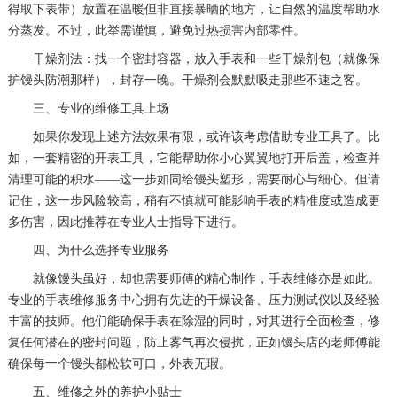
得取下表带）放置在温暖但非直接暴晒的地方，让自然的温度帮助水
分蒸发。不过，此举需谨慎，避免过热损害内部零件。
干燥剂法：找一个密封容器，放入手表和一些干燥剂包（就像保
护馒头防潮那样），封存一晚。干燥剂会默默吸走那些不速之客。
三、专业的维修工具上场
如果你发现上述方法效果有限，或许该考虑借助专业工具了。比
如，一套精密的开表工具，它能帮助你小心翼翼地打开后盖，检查并
清理可能的积水——这一步如同给馒头塑形，需要耐心与细心。但请
记住，这一步风险较高，稍有不慎就可能影响手表的精准度或造成更
多伤害，因此推荐在专业人士指导下进行。
四、为什么选择专业服务
就像馒头虽好，却也需要师傅的精心制作，手表维修亦是如此。
专业的手表维修服务中心拥有先进的干燥设备、压力测试仪以及经验
丰富的技师。他们能确保手表在除湿的同时，对其进行全面检查，修
复任何潜在的密封问题，防止雾气再次侵扰，正如馒头店的老师傅能
确保每一个馒头都松软可口，外表无瑕。
五、维修之外的养护小贴士