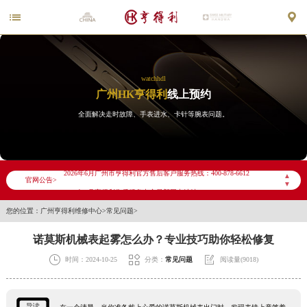


watchhdl
广州HK亨得利
线上预约
全面解决走时故障、手表进水、卡针等腕表问题。
2026年6月亨得利广州市售后服务网络优化升级公告
2026年6月广州市亨得利官方售后客户服务热线：400-878-6612
▲
官网公告>
▼
2026年6月亨得利售后服务中心最新网点地址：
您的位置：
广州亨得利维修中心
>
常见问题
>
广州市天河区天河路230号万菱汇国际中心写字楼A塔7层704室（需提前预约）
广州市越秀区环市东路371-375号世界贸易中心大厦南塔写字楼15层07室（需提前预约）
诺莫斯机械表起雾怎么办？专业技巧助你轻松修复
广东省广州市天河区天河路230号万菱汇国际中心A塔7层704室亨得利售后服务中心（需提前预约）



时间：2024-10-25
分类：
常见问题
阅读量(9018)
广东省广州市越秀区环市东路371-375号世界贸易中心大厦南塔15层1507室亨得利售后服务中心（需提前预约）
节假日正常营业！
导读