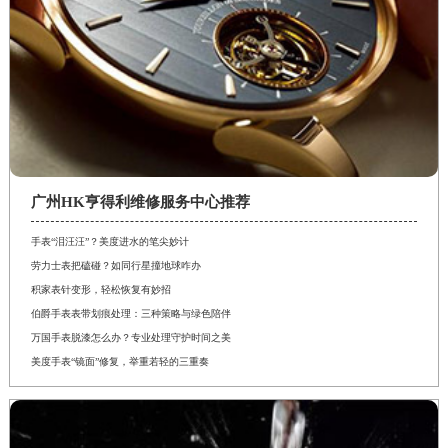
广州HK亨得利维修服务中心推荐
手表“泪汪汪”？美度进水的笔尖妙计
劳力士表把磕碰？如同行星撞地球咋办
积家表针变形，轻松恢复有妙招
伯爵手表表带划痕处理：三种策略与绿色陪伴
万国手表脱漆怎么办？专业处理守护时间之美
美度手表“镜面”修复，举重若轻的三重奏