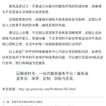
避免温差过大：尽量减少从极冷到极热环境的快速转换，就像馒
头不宜直接从冰箱取出就进蒸笼。
定期检查密封性：就像馒头铺每天检查面粉是否新鲜，定期让专
业人士检查手表的防水圈，确保其密封性能。
通过以上步骤，不仅能让诺莫斯手表恢复清晰视界，还能让这份
精致与你相伴更久。而馒头嘛，下次享用时不妨也带着这份对手表的
细心照料之情，生活中的每一份细致都值得我们去呵护。
以上就是
广州亨得利维修服务中心
为您分享的精彩内容。如果您
还有其他关于亨得利手表维护和保养的问题，可以拨打页面400电话进
行咨询，我们将竭诚为您服务。
本文链接：http://gz.goluxvip.com/Problems/365.html
上一篇：
美度手表外观有划痕怎么解决