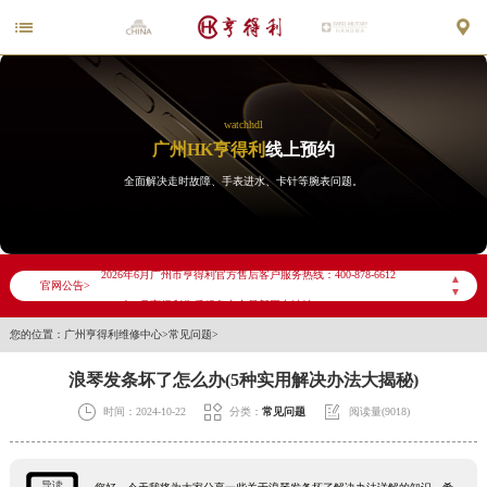


watchhdl
广州HK亨得利
线上预约
全面解决走时故障、手表进水、卡针等腕表问题。
2026年6月亨得利广州市售后服务网络优化升级公告
2026年6月广州市亨得利官方售后客户服务热线：400-878-6612
▲
官网公告>
▼
2026年6月亨得利售后服务中心最新网点地址：
您的位置：
广州亨得利维修中心
>
常见问题
>
广州市天河区天河路230号万菱汇国际中心写字楼A塔7层704室（需提前预约）
广州市越秀区环市东路371-375号世界贸易中心大厦南塔写字楼15层07室（需提前预约）
浪琴发条坏了怎么办(5种实用解决办法大揭秘)
广东省广州市天河区天河路230号万菱汇国际中心A塔7层704室亨得利售后服务中心（需提前预约）



时间：2024-10-22
分类：
常见问题
阅读量(9018)
广东省广州市越秀区环市东路371-375号世界贸易中心大厦南塔15层1507室亨得利售后服务中心（需提前预约）
节假日正常营业！
导读