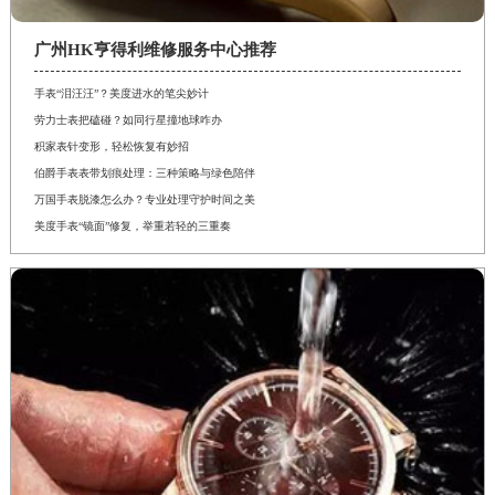
广州HK亨得利维修服务中心推荐
手表“泪汪汪”？美度进水的笔尖妙计
劳力士表把磕碰？如同行星撞地球咋办
积家表针变形，轻松恢复有妙招
伯爵手表表带划痕处理：三种策略与绿色陪伴
万国手表脱漆怎么办？专业处理守护时间之美
美度手表“镜面”修复，举重若轻的三重奏