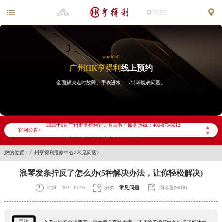


watchhdl
广州HK亨得利
线上预约
全面解决走时故障、手表进水、卡针等腕表问题。
2026年6月亨得利广州市售后服务网络优化升级公告
2026年6月广州市亨得利官方售后客户服务热线：400-878-6612
▲
官网公告>
▼
2026年6月亨得利售后服务中心最新网点地址：
您的位置：
广州亨得利维修中心
>
常见问题
>
广州市天河区天河路230号万菱汇国际中心写字楼A塔7层704室（需提前预约）
广州市越秀区环市东路371-375号世界贸易中心大厦南塔写字楼15层07室（需提前预约）
浪琴发条拧反了怎么办(5种解决办法，让你轻松解决)
广东省广州市天河区天河路230号万菱汇国际中心A塔7层704室亨得利售后服务中心（需提前预约）



时间：2024-10-16
分类：
常见问题
阅读量(9018)
广东省广州市越秀区环市东路371-375号世界贸易中心大厦南塔15层1507室亨得利售后服务中心（需提前预约）
节假日正常营业！
导读