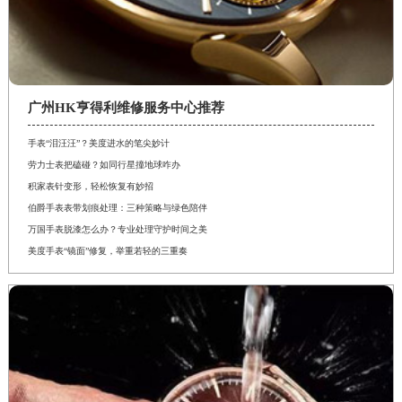
广州HK亨得利维修服务中心推荐
手表“泪汪汪”？美度进水的笔尖妙计
劳力士表把磕碰？如同行星撞地球咋办
积家表针变形，轻松恢复有妙招
伯爵手表表带划痕处理：三种策略与绿色陪伴
万国手表脱漆怎么办？专业处理守护时间之美
美度手表“镜面”修复，举重若轻的三重奏