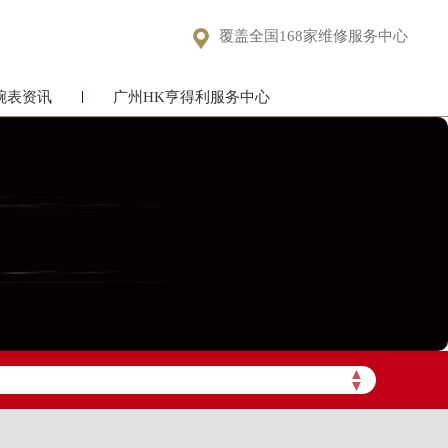

覆盖全国168家维修服务中心
腕表资讯
广州HK亨得利服务中心
▲
▼