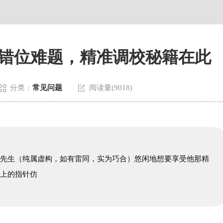
贸易中心大厦南塔写字楼15层07室（需提前预约）
国际中心A塔7层704室亨得利售后服务中心（需提前预约）
5号世界贸易中心大厦南塔15层1507室亨得利售后服务中心（需提前预
错位难题，精准调校秘籍在此


分类：
常见问题
阅读量(9018)
罗先生（纯属虚构，如有雷同，实为巧合）悠闲地想要享受他那精
盘上的指针仿