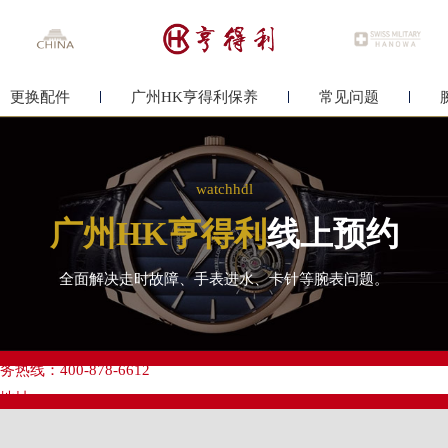
更换配件
广州HK亨得利保养
常见问题
watchhdl
广州HK亨得利
线上预约
全面解决走时故障、手表进水、卡针等腕表问题。
优化升级公告
线：400-878-6612
点地址：
心写字楼A塔7层704室（需提前预约）