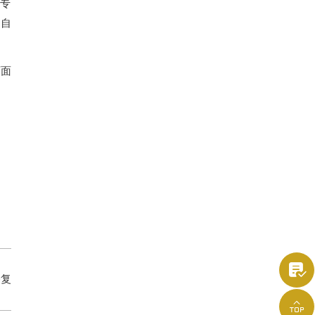
专
它自
页面

修复
