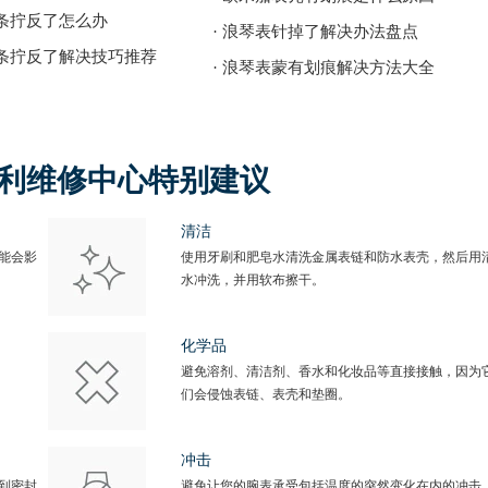
发条拧反了怎么办
· 浪琴表针掉了解决办法盘点
发条拧反了解决技巧推荐
· 浪琴表蒙有划痕解决方法大全
得利维修中心特别建议
清洁
能会影
使用牙刷和肥皂水清洗金属表链和防水表壳，然后用
水冲洗，并用软布擦干。
化学品
避免溶剂、清洁剂、香水和化妆品等直接接触，因为
们会侵蚀表链、表壳和垫圈。
冲击
到密封
避免让您的腕表承受包括温度的突然变化在内的冲击