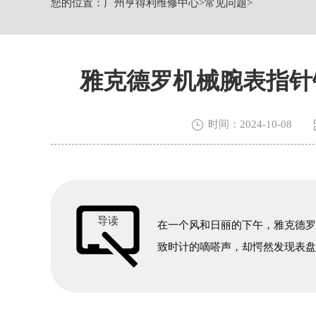
您的位置：
广州亨得利维修中心
>
常见问题
>
广州市越秀区环市东路371-375号世界
广东省广州市天河区天河路230号万菱汇
广东省广州市越秀区环市东路371-37
节假日正常营业！
雅克德罗机械腕表指针

时间：2024-10-08
导读
在一个风和日丽的下午，雅克德
致时计的嘀嗒声，却愕然发现表