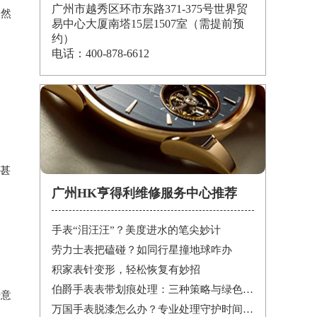
广州市越秀区环市东路371-375号世界贸
愕然
易中心大厦南塔15层1507室（需提前预
约）
电话：400-878-6612
甚
）
广州HK亨得利维修服务中心推荐
手表“泪汪汪”？美度进水的笔尖妙计
劳力士表把磕碰？如同行星撞地球咋办
积家表针变形，轻松恢复有妙招
伯爵手表表带划痕处理：三种策略与绿色陪伴
来意
万国手表脱漆怎么办？专业处理守护时间之美