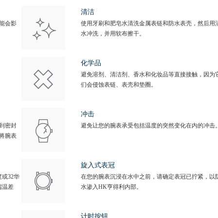
清洁
能会影
使用牙刷和肥皂水清洗金属表链和防水表壳，然后用
水冲洗，并用软布擦干。
化学品
避免溶剂、清洁剂、香水和化妆品等直接接触，因为
们会侵蚀表链、表壳和垫圈。
冲击
到密封
避免让您的腕表承受包括温度的突然变化在内的冲击
将腕表
旋入式表冠
或32华
在您的腕表沉浸在水中之前，请确定表冠已拧紧，以
端温差
水渗入HK亨得利内部。
计时按钮