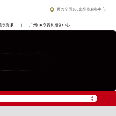

覆盖全国168家维修服务中心
腕表资讯
广州HK亨得利服务中心
▲
▼