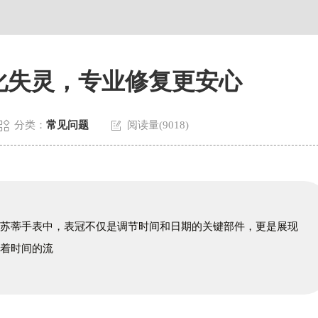
贸易中心大厦南塔写字楼15层07室（需提前预约）
国际中心A塔7层704室亨得利售后服务中心（需提前预约）
5号世界贸易中心大厦南塔15层1507室亨得利售后服务中心（需提前预
化失灵，专业修复更安心


分类：
常见问题
阅读量(9018)
拉苏蒂手表中，表冠不仅是调节时间和日期的关键部件，更是展现
随着时间的流