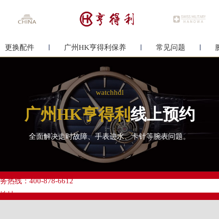
更换配件
广州HK亨得利保养
常见问题
watchhdl
广州HK亨得利
线上预约
全面解决走时故障、手表进水、卡针等腕表问题。
优化升级公告
线：400-878-6612
点地址：
心写字楼A塔7层704室（需提前预约）