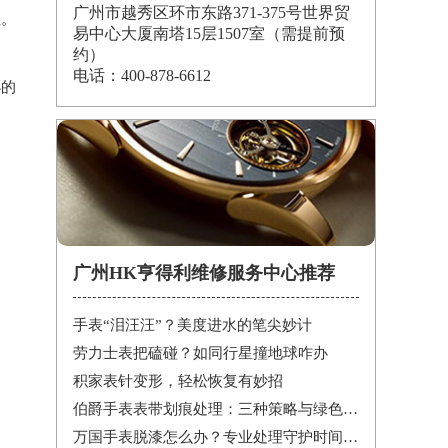
广州市越秀区环市东路371-375号世界贸
征。
易中心大厦南塔15层1507室（需提前预
约）
电话：400-878-6612
小的
广州HK亨得利维修服务中心推荐
手表“泪汪汪”？美度进水的笔尖妙计
劳力士表把磕碰？如同行星撞地球咋办
积家表针变形，轻松恢复有妙招
伯爵手表表带划痕处理：三种策略与绿色陪伴
万国手表脱漆怎么办？专业处理守护时间之美