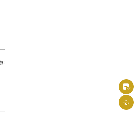
啦!

