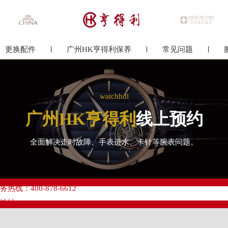
更换配件
广州HK亨得利保养
常见问题
watchhdl
广州HK亨得利
线上预约
全面解决走时故障、手表进水、卡针等腕表问题。
优化升级公告
线：400-878-6612
点地址：
心写字楼A塔7层704室（需提前预约）