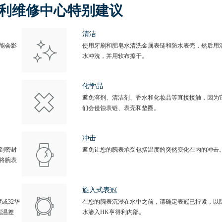
得利维修中心特别建议
清洁
能会影
使用牙刷和肥皂水清洗金属表链和防水表壳，然后用
水冲洗，并用软布擦干。
化学品
避免溶剂、清洁剂、香水和化妆品等直接接触，因为
们会侵蚀表链、表壳和垫圈。
冲击
到密封
避免让您的腕表承受包括温度的突然变化在内的冲击
将腕表
旋入式表冠
或32华
在您的腕表沉浸在水中之前，请确定表冠已拧紧，以
端温差
水渗入HK亨得利内部。