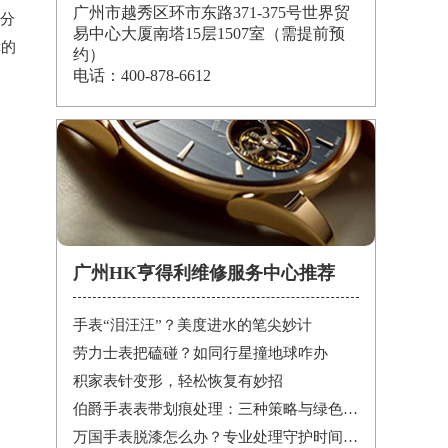
广州市越秀区环市东路371-375号世界贸
部分
易中心大厦南塔15层1507室（需提前预
幸的
约）
电话：400-878-6612
广州HK亨得利维修服务中心推荐
手表“泪汪汪”？美度进水的笔尖妙计
劳力士表把磕碰？如同行星撞地球咋办
积家表针变形，轻松恢复有妙招
伯爵手表表带划痕处理：三种策略与绿色陪伴
万国手表脱漆怎么办？专业处理守护时间之美