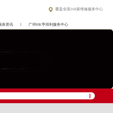

覆盖全国168家维修服务中心
腕表资讯
广州HK亨得利服务中心
▲
▼