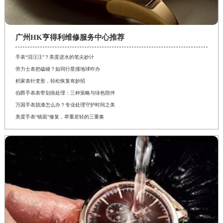
广州HK亨得利维修服务中心推荐
手表“泪汪汪”？美度进水的笔尖妙计
劳力士表把磕碰？如同行星撞地球咋办
积家表针变形，轻松恢复有妙招
伯爵手表表带划痕处理：三种策略与绿色陪伴
万国手表脱漆怎么办？专业处理守护时间之美
美度手表“镜面”修复，举重若轻的三重奏