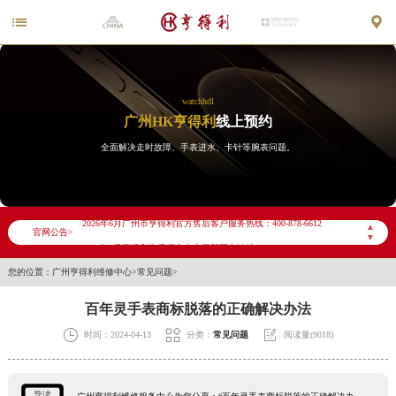


watchhdl
广州HK亨得利
线上预约
全面解决走时故障、手表进水、卡针等腕表问题。
2026年6月亨得利广州市售后服务网络优化升级公告
2026年6月广州市亨得利官方售后客户服务热线：400-878-6612
▲
官网公告>
▼
2026年6月亨得利售后服务中心最新网点地址：
您的位置：
广州亨得利维修中心
>
常见问题
>
广州市天河区天河路230号万菱汇国际中心写字楼A塔7层704室（需提前预约）
广州市越秀区环市东路371-375号世界贸易中心大厦南塔写字楼15层07室（需提前预约）
百年灵手表商标脱落的正确解决办法
广东省广州市天河区天河路230号万菱汇国际中心A塔7层704室亨得利售后服务中心（需提前预约）



时间：2024-04-13
分类：
常见问题
阅读量(9018)
广东省广州市越秀区环市东路371-375号世界贸易中心大厦南塔15层1507室亨得利售后服务中心（需提前预约）
节假日正常营业！
导读