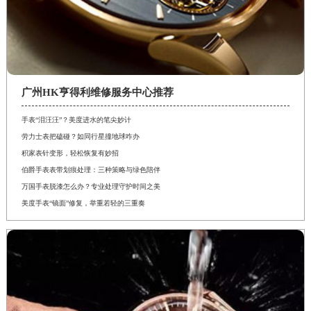
广州HK亨得利维修服务中心推荐
手表“泪汪汪”？美度进水的笔尖妙计
劳力士表把磕碰？如同行星撞地球咋办
积家表针变形，轻松恢复有妙招
伯爵手表表带划痕处理：三种策略与绿色陪伴
万国手表脱漆怎么办？专业处理守护时间之美
美度手表“镜面”修复，举重若轻的三重奏