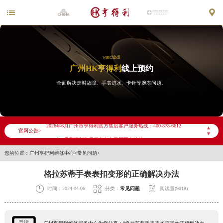


watchhdl
广州HK亨得利
线上预约
全面解决走时故障、手表进水、卡针等腕表问题。
2026年6月亨得利广州市售后服务网络优化升级公告
2026年6月广州市亨得利官方售后客户服务热线：400-878-6612
▲
官网公告>
▼
2026年6月亨得利售后服务中心最新网点地址：
您的位置：
广州亨得利维修中心
>
常见问题
>
广州市天河区天河路230号万菱汇国际中心写字楼A塔7层704室（需提前预约）
广州市越秀区环市东路371-375号世界贸易中心大厦南塔写字楼15层07室（需提前预约）
格拉苏蒂手表表扣变形的正确解决办法
广东省广州市天河区天河路230号万菱汇国际中心A塔7层704室亨得利售后服务中心（需提前预约）



时间：2024-04-06
分类：
常见问题
阅读量(9018)
广东省广州市越秀区环市东路371-375号世界贸易中心大厦南塔15层1507室亨得利售后服务中心（需提前预约）
节假日正常营业！
导读