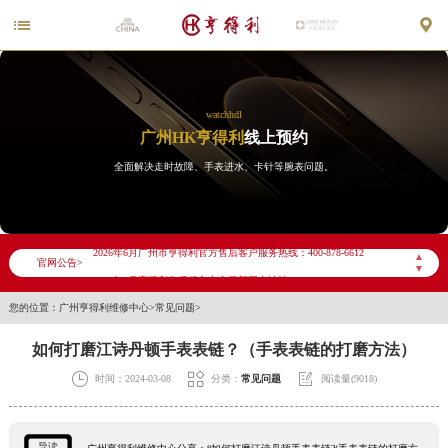


watchhdl
广州HK亨得利
线上预约
全面解决走时故障、手表进水、卡针等腕表问题。
2026年6月亨得利广州市售后服务网络优化升级公告
2026年6月广州市亨得利官方售后客户服务热线：400-878-6612
▲
官网公告>
▼
2026年6月亨得利售后服务中心最新网点地址：
您的位置：
广州亨得利维修中心
>
常见问题
>
广州市天河区天河路230号万菱汇国际中心写字楼A塔7层704室（需提前预约）
广州市越秀区环市东路371-375号世界贸易中心大厦南塔写字楼15层07室（需提前预约）
如何打磨江诗丹顿手表表链？（手表表链的打磨方法）
广东省广州市天河区天河路230号万菱汇国际中心A塔7层704室亨得利售后服务中心（需提前预约）



时间：2024-03-08
分类：
常见问题
阅读量(9018)
广东省广州市越秀区环市东路371-375号世界贸易中心大厦南塔15层1507室亨得利售后服务中心（需提前预约）
节假日正常营业！
导读