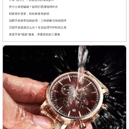
劳力士表把磕碰？如同行星撞地球咋办
积家表针变形，轻松恢复有妙招
伯爵手表表带划痕处理：三种策略与绿色陪伴
万国手表脱漆怎么办？专业处理守护时间之美
美度手表“镜面”修复，举重若轻的三重奏