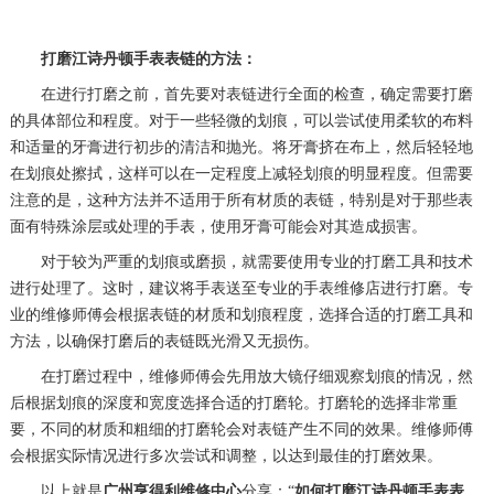
打磨江诗丹顿手表表链的方法：
在进行打磨之前，首先要对表链进行全面的检查，确定需要打磨
的具体部位和程度。对于一些轻微的划痕，可以尝试使用柔软的布料
和适量的牙膏进行初步的清洁和抛光。将牙膏挤在布上，然后轻轻地
在划痕处擦拭，这样可以在一定程度上减轻划痕的明显程度。但需要
注意的是，这种方法并不适用于所有材质的表链，特别是对于那些表
面有特殊涂层或处理的手表，使用牙膏可能会对其造成损害。
对于较为严重的划痕或磨损，就需要使用专业的打磨工具和技术
进行处理了。这时，建议将手表送至专业的手表维修店进行打磨。专
业的维修师傅会根据表链的材质和划痕程度，选择合适的打磨工具和
方法，以确保打磨后的表链既光滑又无损伤。
在打磨过程中，维修师傅会先用放大镜仔细观察划痕的情况，然
后根据划痕的深度和宽度选择合适的打磨轮。打磨轮的选择非常重
要，不同的材质和粗细的打磨轮会对表链产生不同的效果。维修师傅
会根据实际情况进行多次尝试和调整，以达到最佳的打磨效果。
以上就是
广州亨得利维修中心
分享：“
如何打磨江诗丹顿手表表