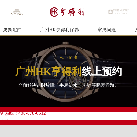
更换配件
广州HK亨得利保养
常见问题
watchhdl
广州HK亨得利
线上预约
全面解决走时故障、手表进水、卡针等腕表问题。
优化升级公告
线：400-878-6612
点地址：
心写字楼A塔7层704室（需提前预约）