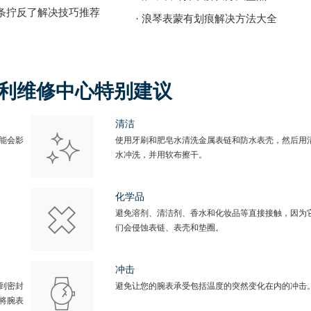
发条拧反了解决技巧推荐
· 浪琴表蒙有划痕解决方法大全
得利维修中心特别建议
清洁
能会影
使用牙刷和肥皂水清洗金属表链和防水表壳，然后用
水冲洗，并用软布擦干。
化学品
避免溶剂、清洁剂、香水和化妆品等直接接触，因为
们会侵蚀表链、表壳和垫圈。
冲击
到密封
避免让您的腕表承受包括温度的突然变化在内的冲击
将腕表