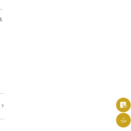
等。
其

么？
