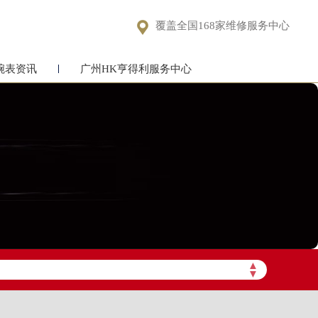

覆盖全国168家维修服务中心
腕表资讯
广州HK亨得利服务中心
▲
▼