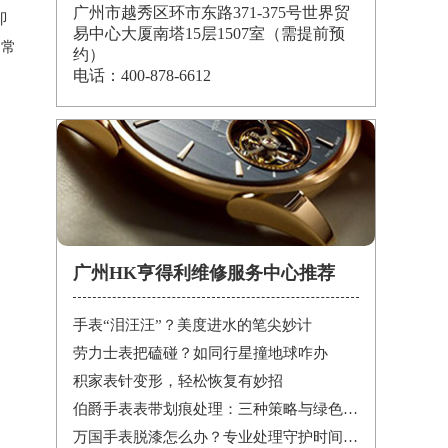
广州市越秀区环市东路371-375号世界贸
即
易中心大厦南塔15层1507室（需提前预
的常
约）
电话：400-878-6612
广州HK亨得利维修服务中心推荐
手表“泪汪汪”？美度进水的笔尖妙计
劳力士表把磕碰？如同行星撞地球咋办
积家表针变形，轻松恢复有妙招
伯爵手表表带划痕处理：三种策略与绿色陪伴
万国手表脱漆怎么办？专业处理守护时间之美