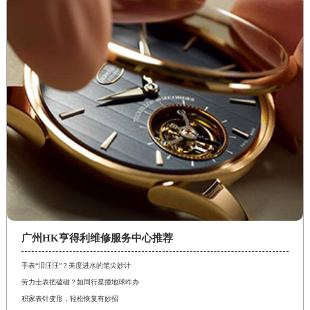
广州HK亨得利维修服务中心推荐
手表“泪汪汪”？美度进水的笔尖妙计
劳力士表把磕碰？如同行星撞地球咋办
积家表针变形，轻松恢复有妙招