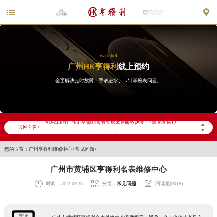


watchhdl
广州HK亨得利
线上预约
全面解决走时故障、手表进水、卡针等腕表问题。
2026年6月亨得利广州市售后服务网络优化升级公告
2026年6月广州市亨得利官方售后客户服务热线：400-878-6612
▲
官网公告>
▼
2026年6月亨得利售后服务中心最新网点地址：
您的位置：
广州亨得利维修中心
>
常见问题
>
广州市天河区天河路230号万菱汇国际中心写字楼A塔7层704室（需提前预约）
广州市越秀区环市东路371-375号世界贸易中心大厦南塔写字楼15层07室（需提前预约）
广州市黄埔区亨得利名表维修中心
广东省广州市天河区天河路230号万菱汇国际中心A塔7层704室亨得利售后服务中心（需提前预约）



时间：2022-09-23
分类：
常见问题
阅读量(9018)
广东省广州市越秀区环市东路371-375号世界贸易中心大厦南塔15层1507室亨得利售后服务中心（需提前预约）
节假日正常营业！
导读