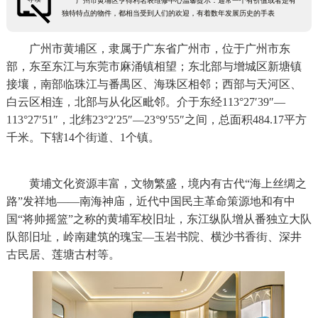
广州市黄埔区亨得利名表维修中心温馨提示：通常一个有价值或者是有
独特特点的物件，都相当受到人们的欢迎，有着数年发展历史的手表
广州市黄埔区，隶属于广东省广州市，位于广州市东
部，东至东江与东莞市麻涌镇相望；东北部与增城区新塘镇
接壤，南部临珠江与番禺区、海珠区相邻；西部与天河区、
白云区相连，北部与从化区毗邻。介于东经113°27′39″—
113°27′51″，北纬23°2′25″—23°9′55″之间，总面积484.17平方
千米。下辖14个街道、1个镇。
黄埔文化资源丰富，文物繁盛，境内有古代“海上丝绸之
路”发祥地——南海神庙，近代中国民主革命策源地和有中
国“将帅摇篮”之称的黄埔军校旧址，东江纵队增从番独立大队
队部旧址，岭南建筑的瑰宝—玉岩书院、横沙书香街、深井
古民居、莲塘古村等。