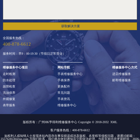
获取解决方案
全国服务热线：
400-878-6612
服务时间：早9：00-19:30（节假日正常营业）
维修服务中心项目
网站导航
维修服务中心方式
走时检测
手表维修服务中心
进店维修服务
防水处理
手表保养
邮寄维修服务
故障检查
更换配件
洗油保养
常见问题
外观修复
手表资讯
表带服务
维修服务中心
版权所有：广州HK亨得利维修服务中心 Copyright © 2018-2032
XML
客户服务热线：400-878-6612
如权利人或知情人士发现本站内容存在事实错误或涉及版权、名誉权等侵权问题，请通过邮箱：
2557628530@qq.com 与我们联系，我们将在收到通知后立即依法处理。当前页面信息更新时间：2026-